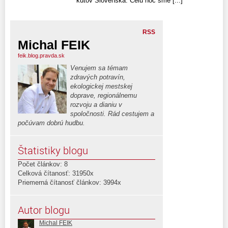
kútov Slovenska. Celú noc sme [...]
RSS
Michal FEIK
feik.blog.pravda.sk
Venujem sa témam
zdravých potravín,
ekologickej mestskej
doprave, regionálnemu
rozvoju a dianiu v
spoločnosti. Rád cestujem a
počúvam dobrú hudbu.
Štatistiky blogu
Počet článkov: 8
Celková čítanosť: 31950x
Priemerná čítanosť článkov: 3994x
Autor blogu
Michal FEIK