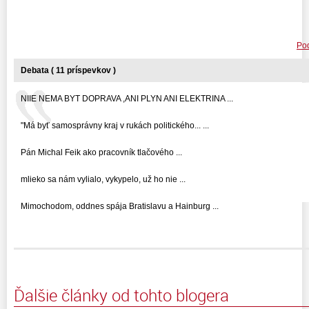
Pod
Debata ( 11 príspevkov )
NIIE NEMA BYT DOPRAVA ,ANI PLYN ANI ELEKTRINA ...
"Má byť samosprávny kraj v rukách politického... ...
Pán Michal Feik ako pracovník tlačového ...
mlieko sa nám vylialo, vykypelo, už ho nie ...
Mimochodom, oddnes spája Bratislavu a Hainburg ...
Ďalšie články od tohto blogera