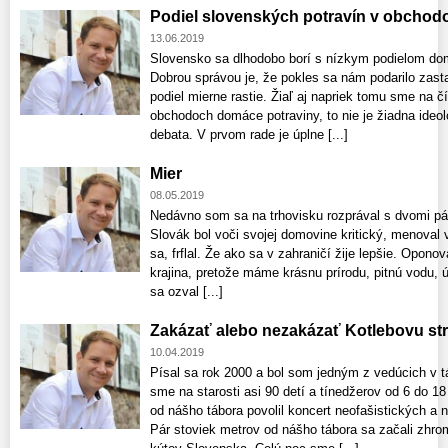
Podiel slovenských potravín v obchod
13.06.2019
Slovensko sa dlhodobo borí s nízkym podielom dom
Dobrou správou je, že pokles sa nám podarilo zasta
podiel mierne rastie. Žiaľ aj napriek tomu sme na č
obchodoch domáce potraviny, to nie je žiadna ideol
debata. V prvom rade je úplne [...]
Mier
08.05.2019
Nedávno som sa na trhovisku rozprával s dvomi pá
Slovák bol voči svojej domovine kritický, menoval 
sa, frflal. Že ako sa v zahraničí žije lepšie. Opon
krajina, pretože máme krásnu prírodu, pitnú vodu, ú
sa ozval [...]
Zakázať alebo nezakázať Kotlebovu st
10.04.2019
Písal sa rok 2000 a bol som jedným z vedúcich v 
sme na starosti asi 90 detí a tínedžerov od 6 do 1
od nášho tábora povolil koncert neofašistických a
Pár stoviek metrov od nášho tábora sa začali zhr