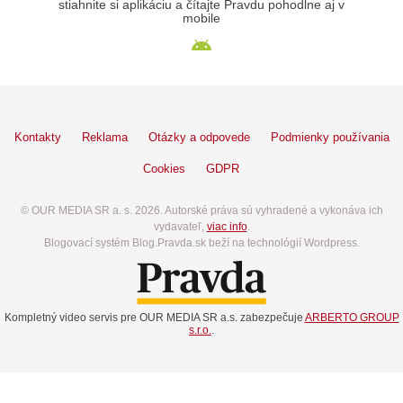
stiahnite si aplikáciu a čítajte Pravdu pohodlne aj v
mobile
Kontakty
Reklama
Otázky a odpovede
Podmienky používania
Cookies
GDPR
© OUR MEDIA SR a. s. 2026. Autorské práva sú vyhradené a vykonáva ich
vydavateľ,
viac info
.
Blogovací systém Blog.Pravda.sk beží na technológií Wordpress.
Kompletný video servis pre OUR MEDIA SR a.s. zabezpečuje
ARBERTO GROUP
s.r.o.
.