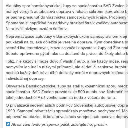
Aktuálny spor banskobystrickej župy so spoločnosťou SAD Zvolen kla
má byť verejná autobusová doprava v rukách súkromníkov, alebo by 
prípadne presunúť do vlastníctva samosprávnych krajov. Problémy v
Spomeňte si napríklad na nedávny hroziaci štrajk vodičov autobuso
Nitra kvôli nízkym mzdám šoférov.
Nepremávajúce a
utobusy v Banskobystrickom samosprávnom kraji v
poukázali na to, aká dôležitá je verejná doprava. Kým donedávna 
scenári iba teoretizovať, zrazu sa začali obyvatelia župy od Žiar 
Sobotu oprávnene pýtať, ako sa dostanú do práce, do školy alebo k 
Totiž, nie každý si môže dovoliť vlastniť auto, a nie každý môže, re
nemyslím len ľudí s nízkymi príjmami, ale aj deti či seniorov. Autobus
nechcú každý deň tráviť dlhé desiatky minút v dopravných kolónach
individuálnej dopravy.
Obyvatelia Banskobystrickej župy sa stali rukojemníkmi sporu medzi
spoločnosťou. SAD Zvolen prevádzkuje 500 autobusov. Nahradiť ich
také jednoduché. A už vonkoncom sa nedá z večera do rána.
O privatizácii sedemnástich podnikov Slovenskej autobusovej dopra
1999. Samotnú privatizáciu sprevádzalo množstvo pochybností. Mož
odpoveď na otázku, či bola privatizácia verejnej autobusovej dopra
Ak sa vám tento príspevok páčil, zdieľajte ho, prosím.